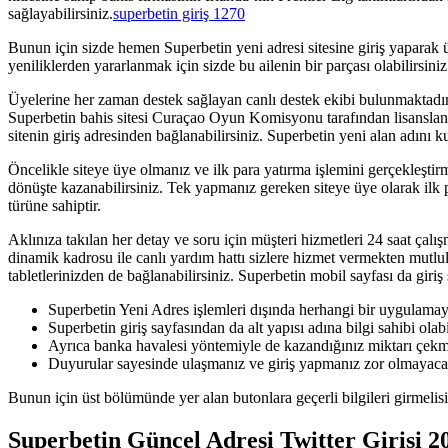
sağlayabilirsiniz.
superbetin giriş 1270
Bunun için sizde hemen Superbetin yeni adresi sitesine giriş yaparak ü
yeniliklerden yararlanmak için sizde bu ailenin bir parçası olabilirsiniz
Üyelerine her zaman destek sağlayan canlı destek ekibi bulunmaktadır.
Superbetin bahis sitesi Curaçao Oyun Komisyonu tarafından lisansland
sitenin giriş adresinden bağlanabilirsiniz. Superbetin yeni alan adını ku
Öncelikle siteye üye olmanız ve ilk para yatırma işlemini gerçekleşt
dönüşte kazanabilirsiniz. Tek yapmanız gereken siteye üye olarak ilk p
türüne sahiptir.
Aklınıza takılan her detay ve soru için müşteri hizmetleri 24 saat çalışm
dinamik kadrosu ile canlı yardım hattı sizlere hizmet vermekten mutlu
tabletlerinizden de bağlanabilirsiniz. Superbetin mobil sayfası da giri
Superbetin Yeni Adres işlemleri dışında herhangi bir uygulamay
Superbetin giriş sayfasından da alt yapısı adına bilgi sahibi olabi
Ayrıca banka havalesi yöntemiyle de kazandığınız miktarı çekm
Duyurular sayesinde ulaşmanız ve giriş yapmanız zor olmayacak
Bunun için üst bölümünde yer alan butonlara geçerli bilgileri girmelisin
Superbetin Güncel Adresi Twitter Girişi 2