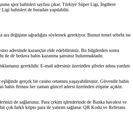
sına spor bahisleri sayfası çıkar. Türkiye Süper Ligi, İngiltere
igi bahisleri de buradan yapılabilir.
ara ara değişime uğradığını söylemek gerekiyor. Bunun temel sebebi ise
asino adresinde kazançlar elde edebilirsiniz. Bu bilgilerden sonra
kodu ile de bedava bahis kazanma şansınız bulunmaktadır.
tıklamanız gereklidir. E-mail adresiniz üzerinden şifreler adına yardım
şliğinde gerçek bir casino ortamını yaşayabilirsiniz. Güvenilir bahis
olan bahis firması her zaman güncel adresi üzerinden erişime açıktır.
erinizi de sağlarsınız. Para çekim işlemlerinde de Banka havalesi ve
 bir çok farklı kripto para ile yatırım sağlanır. QR Kodu ve Referans