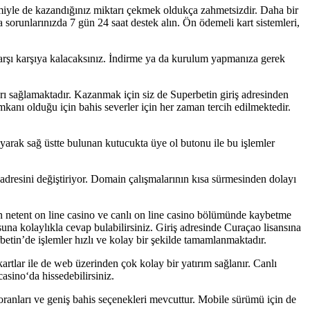
miyle de kazandığınız miktarı çekmek oldukça zahmetsizdir. Daha bir
da sorunlarınızda 7 gün 24 saat destek alın. Ön ödemeli kart sistemleri,
karşı karşıya kalacaksınız. İndirme ya da kurulum yapmanıza gerek
arı sağlamaktadır. Kazanmak için siz de Superbetin giriş adresinden
imkanı olduğu için bahis severler için her zaman tercih edilmektedir.
layarak sağ üstte bulunan kutucukta üye ol butonu ile bu işlemler
adresini değiştiriyor. Domain çalışmalarının kısa sürmesinden dolayı
n netent on line casino ve canlı on line casino bölümünde kaybetme
una kolaylıkla cevap bulabilirsiniz. Giriş adresinde Curaçao lisansına
betin’de işlemler hızlı ve kolay bir şekilde tamamlanmaktadır.
artlar ile de web üzerinden çok kolay bir yatırım sağlanır. Canlı
casino‘da hissedebilirsiniz.
oranları ve geniş bahis seçenekleri mevcuttur. Mobile sürümü için de