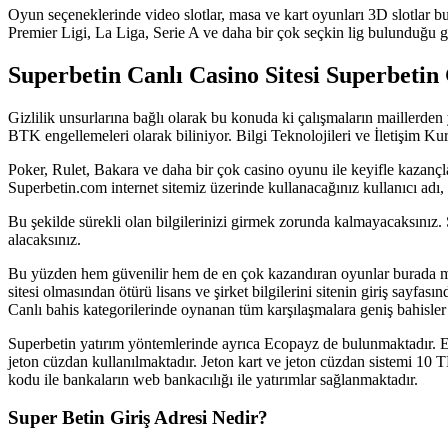
Oyun seçeneklerinde video slotlar, masa ve kart oyunları 3D slotlar bul
Premier Ligi, La Liga, Serie A ve daha bir çok seçkin lig bulunduğu g
Superbetin Canlı Casino Sitesi Superbetin 
Gizlilik unsurlarına bağlı olarak bu konuda ki çalışmaların maillerde
BTK engellemeleri olarak biliniyor. Bilgi Teknolojileri ve İletişim K
Poker, Rulet, Bakara ve daha bir çok casino oyunu ile keyifle kazançlar
Superbetin.com internet sitemiz üzerinde kullanacağınız kullanıcı adı,
Bu şekilde sürekli olan bilgilerinizi girmek zorunda kalmayacaksınız. 
alacaksınız.
Bu yüzden hem güvenilir hem de en çok kazandıran oyunlar burada mevcu
sitesi olmasından ötürü lisans ve şirket bilgilerini sitenin giriş sayfas
Canlı bahis kategorilerinde oynanan tüm karşılaşmalara geniş bahisler y
Superbetin yatırım yöntemlerinde ayrıca Ecopayz de bulunmaktadır. Eco
jeton cüzdan kullanılmaktadır. Jeton kart ve jeton cüzdan sistemi 10 TL
kodu ile bankaların web bankacılığı ile yatırımlar sağlanmaktadır.
Super Betin Giriş Adresi Nedir?