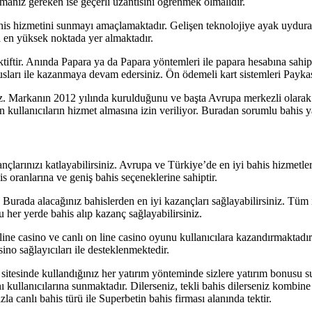
manız gereken ise geçerli uzantısını öğrenmek olmalıdır.
ahis hizmetini sunmayı amaçlamaktadır. Gelişen teknolojiye ayak uyduran
a en yüksek noktada yer almaktadır.
tiftir. Anında Papara ya da Papara yöntemleri ile papara hesabına sahip 
usları ile kazanmaya devam edersiniz. Ön ödemeli kart sistemleri Paykas
rsiniz. Markanın 2012 yılında kurulduğunu ve başta Avrupa merkezli ola
an kullanıcıların hizmet almasına izin veriliyor. Buradan sorumlu bahis ya
ançlarınızı katlayabilirsiniz. Avrupa ve Türkiye’de en iyi bahis hizmetler
 oranlarına ve geniş bahis seçeneklerine sahiptir.
iz. Burada alacağınız bahislerden en iyi kazançları sağlayabilirsiniz. Tüm
u her yerde bahis alıp kazanç sağlayabilirsiniz.
n line casino ve canlı on line casino oyunu kullanıcılara kazandırmaktadı
sino sağlayıcıları ile desteklenmektedir.
sitesinde kullandığınız her yatırım yönteminde sizlere yatırım bonusu s
rını kullanıcılarına sunmaktadır. Dilerseniz, tekli bahis dilerseniz komb
la canlı bahis türü ile Superbetin bahis firması alanında tektir.