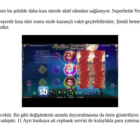
ların bu şekilde daha kısa sürede aktif olmaları sağlanıyor. Superbetin Y
 sayede kısa süre sonra sizde kazançlı vakit geçirebilirsiniz. Şimdi he
udur.
yecektir. Bu gibi değişimlerin anında duyurulmasına da özen gösteriliyo
 sahiptir. 11 Ayrı bankaya ait cepbank servisi ile kolaylıkla para yatırma