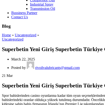
Compressor Oils
Industrial Spray
Transmission Oil
Bussiness Partner
Contact Us
Blog
Home
»
Uncategorized
»
Uncategorized
Superbetin Yeni Giriş Superbetin Türkiye
March 22, 2025
Posted by
rivoilvalubricants@gmail.com
21
Mar
Superbetin Yeni Giriş Superbetin Türkiye
Spor bahislerinden casino oyunlarına kadar tüm oyun seçeneklerinden 
bahislerindeki oranlar oldukça yüksek tutulmuş durumdadır. Öncelikle s
kitlesine sahip bahis firmasının İrlanda’nın Premier Lig takımlarından