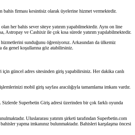
 bahis firması kesintisiz olarak üyelerine hizmet vermektedir.
olan her bahis sever siteye yatırım yapabilmektedir. Aynı on line
a, Astropay ve Cashixir ile çok kısa sürede yatırım yapılabilmektedir.
rak hizmetlerini sunduğunu öğreniyoruz. Arkasından da ülkemiz
 da genel koşullarına göz atabilirsiniz.
i için güncel adres sitesinden giriş yapabilirsiniz. Her dakika canlı
 işlemlerinizi mobil giriş sayfası aracılığıyla tamamlama imkanı vardır.
r. Sizlerde Superbetin Giriş adresi üzerinden bir çok farklı oyunda
unulmaktadır. Uluslararası yatırım şirketi tarafından Superbetin.com
ine bahisler yapma imkanınız bulunmaktadır. Bahisleri karşılaşma öncesi