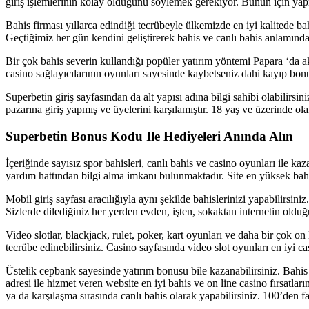
giriş işlemlerinin kolay olduğunu söylemek gerekiyor. Bunun için yap
Bahis firması yıllarca edindiği tecrübeyle ülkemizde en iyi kalitede b
Geçtiğimiz her gün kendini geliştirerek bahis ve canlı bahis anlamınd
Bir çok bahis severin kullandığı popüler yatırım yöntemi Papara ‘da ak
casino sağlayıcılarının oyunları sayesinde kaybetseniz dahi kayıp bon
Superbetin giriş sayfasından da alt yapısı adına bilgi sahibi olabili
pazarına giriş yapmış ve üyelerini karşılamıştır. 18 yaş ve üzerinde ol
Superbetin Bonus Kodu Ile Hediyeleri Anında Alın
İçeriğinde sayısız spor bahisleri, canlı bahis ve casino oyunları ile kaz
yardım hattından bilgi alma imkanı bulunmaktadır. Site en yüksek bahis
Mobil giriş sayfası aracılığıyla aynı şekilde bahislerinizi yapabilirsin
Sizlerde dilediğiniz her yerden evden, işten, sokaktan internetin olduğ
Video slotlar, blackjack, rulet, poker, kart oyunları ve daha bir çok o
tecrübe edinebilirsiniz. Casino sayfasında video slot oyunları en iyi ca
Üstelik cepbank sayesinde yatırım bonusu bile kazanabilirsiniz. Bahis 
adresi ile hizmet veren website en iyi bahis ve on line casino fırsatla
ya da karşılaşma sırasında canlı bahis olarak yapabilirsiniz. 100’den faz