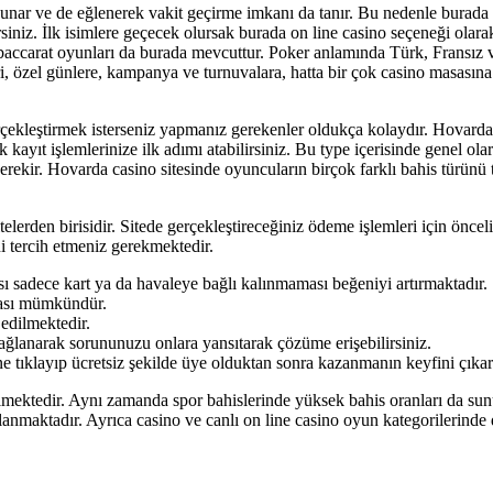
unar ve de eğlenerek vakit geçirme imkanı da tanır. Bu nedenle burada 
irsiniz. İlk isimlere geçecek olursak burada on line casino seçeneği olara
ra baccarat oyunları da burada mevcuttur. Poker anlamında Türk, Fransı
i, özel günlere, kampanya ve turnuvalara, hatta bir çok casino masasına öz
çekleştirmek isterseniz yapmanız gerekenler oldukça kolaydır. Hovarda 
yıt işlemlerinize ilk adımı atabilirsiniz. Bu type içerisinde genel olara
erekir. Hovarda casino sitesinde oyuncuların birçok farklı bahis türünü t
elerden birisidir. Sitede gerçekleştireceğiniz ödeme işlemleri için öncel
i tercih etmeniz gerekmektedir.
ası sadece kart ya da havaleye bağlı kalınmaması beğeniyi artırmaktadır.
ması mümkündür.
edilmektedir.
ğlanarak sorununuzu onlara yansıtarak çözüme erişebilirsiniz.
 tıklayıp ücretsiz şekilde üye olduktan sonra kazanmanın keyfini çıkar
lmektedir. Aynı zamanda spor bahislerinde yüksek bahis oranları da su
ılanmaktadır. Ayrıca casino ve canlı on line casino oyun kategorilerind