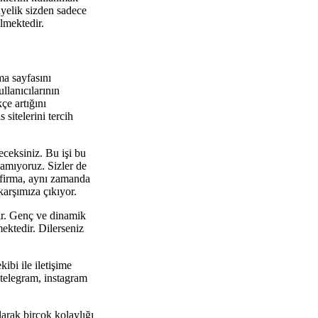
üyelik sizden sadece
ilmektedir.
ma sayfasını
llanıcılarının
çe artığını
sitelerini tercih
ceksiniz. Bu işi bu
şamıyoruz. Sizler de
 firma, aynı zamanda
karşımıza çıkıyor.
ir. Genç ve dinamik
ektedir. Dilerseniz
ibi ile iletişime
 telegram, instagram
larak birçok kolaylığı