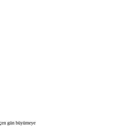
 geçen gün büyümeye