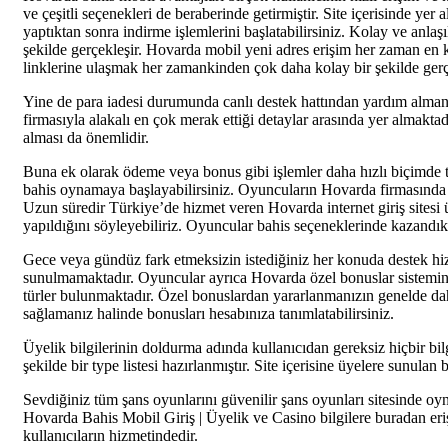
ve çeşitli seçenekleri de beraberinde getirmiştir. Site içerisinde y
yaptıktan sonra indirme işlemlerini başlatabilirsiniz. Kolay ve anl
şekilde gerçekleşir. Hovarda mobil yeni adres erişim her zaman en ko
linklerine ulaşmak her zamankinden çok daha kolay bir şekilde gerç
Yine de para iadesi durumunda canlı destek hattından yardım alm
firmasıyla alakalı en çok merak ettiği detaylar arasında yer almakt
alması da önemlidir.
Buna ek olarak ödeme veya bonus gibi işlemler daha hızlı biçimde 
bahis oynamaya başlayabilirsiniz. Oyuncuların Hovarda firmasında 
Uzun süredir Türkiye’de hizmet veren Hovarda internet giriş sitesi 
yapıldığını söyleyebiliriz. Oyuncular bahis seçeneklerinde kazandık
Gece veya gündüz fark etmeksizin istediğiniz her konuda destek hizm
sunulmamaktadır. Oyuncular ayrıca Hovarda özel bonuslar sistemin
türler bulunmaktadır. Özel bonuslardan yararlanmanızın genelde dah
sağlamanız halinde bonusları hesabınıza tanımlatabilirsiniz.
Üyelik bilgilerinin doldurma adında kullanıcıdan gereksiz hiçbir bilgi
şekilde bir type listesi hazırlanmıştır. Site içerisine üyelere sunulan
Sevdiğiniz tüm şans oyunlarını güvenilir şans oyunları sitesinde o
Hovarda Bahis Mobil Giriş | Üyelik ve Casino bilgilere buradan eriş
kullanıcıların hizmetindedir.