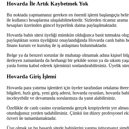
Hovarda İle Artık Kaybetmek Yok
Bu noktada yapmamanız gereken en önemli işlemi başlangıçta belirtmek
ile kullanıcı hesaplarına ulaşılabilmektedir. Sizlerden ricamız ar
hesapları üzerinden güncel hyperlink daima paylaşılmaktadır.
Hovarda bahis sitesi üyeliği mümkün olduğunca basit tutmakta olup, re
paylaştıktan sonra üyeliğiniz onaylandığında Hovarda canlı bahis hey
finans kurum ve kuruluş ile iş anlaşması bulunmaktadır.
Belge ya da benzeri sorunlar ile muhatap olmamak adına kişisel bilgil
ilerleyen zamanlarda da herhangi bir şekilde sorun ya da sıkıntı yaşa
yasla formu kabul ederek işleminizi sonlandırabilirsiniz. Üyelik sürec
Hovarda Giriş İşlemi
Hovarda para yatırma işlemleri için üyeler tarafından ortalama three
bilgileri, hızlı giriş, yeni giriş adresi, hovarda oyunları, hovarda 
inceleyebilir ve devamında sorularınıza da yanıt alabilirsiniz.
Özellikle de canlı casino oyunlarında gerçek krupiyelerin yer almas
oturduğunuz yerden tadabilirsiniz. Çünkü üst düzey profesyonel ekibi
özveri ile tamamlamaktadır.
Üye olmak ve bu başarılı sitede bahislerini yapma istiyorsanız şimd