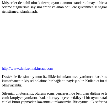
Müşteriler de dahil olmak üzere, oyun alanının standart olmayan bir t
ödeme çizgilerinin sayısını artırır ve artan ödüllere güvenmenizi sağl
geliştirmeyi planlamadı.
http://www.denizemlakinsaat.com
Destek ile iletişim, oyunun özelliklerini anlamanıza yardımcı olacakt
kumarhanenin kişisel dolabına bir bağlantı paylaşabilir. Kullanıcı bu s
olmayacaktır.
Şifrenizi unutursanız, oturum açma penceresinde belirtilen düğmeye tık
canlı krupiye oyunlarına kadar her şeyi içeren etkileyici bir oyun k
çünkü bunu yapmadan kazanmak imkansızdır. Bir oyuncu ilk sefer para 