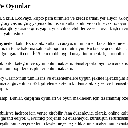
Ve Oyunlar
rill, EcoPayz, kripto para birimleri ve kredi kartları yer alıyor. Gl
lory casino giriş yaparak bonusları kullanabilir ve on line casino oyun
nlar glory casino giriş yapmayı tercih edebilirler ve yeni üyelik işleml
ayabilirsiniz.
şmeden kalır. Ek olarak, kullanıcı arayüzünün birden fazla dilde mevcu
zı isteme hakkına sahip olduğunu unutmayın. Bu talebe genellikle nasıl ya
ğını garanti eder. İOS için mobil uygulamayı indirmeniz için mobil tel
ok farklı kategori ve oyun bulunmaktadır. Sanal sporlar aynı zamanda 
dahil tüm popüler disiplinler bulunmaktadır.
ry Casino’nun tüm lisans ve düzenlemelere uygun şekilde işletildiğini sö
ızda, güvenli bir SSL şifreleme sistemi kullanılarak kişisel ve finansa
ptir.
ip. Bunlar, çarpışma oyunları ve oyun makineleri için tasarlanmış özel 
bilir ve jackpot için yarışa girebilir. Ana düzenleyici olarak, online ku
aranti ediyor. Çevrimiçi projenin bu düzenleyici kuruluşun sertifikasın
eşitli bonus seçeneklerini keşfetmeye başladıklarında maksimum avantaj