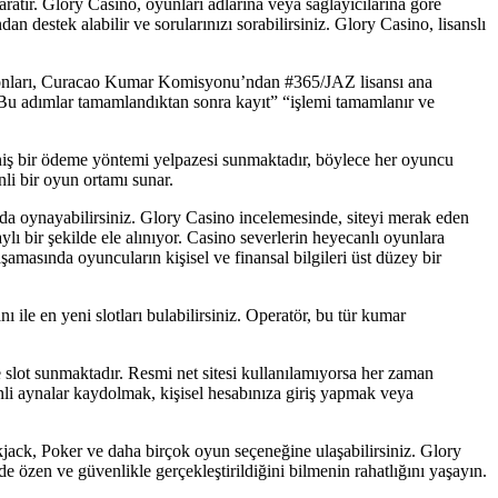
ratır. Glory Casino, oyunları adlarına veya sağlayıcılarına göre
n destek alabilir ve sorularınızı sorabilirsiniz. Glory Casino, lisanslı
rasyonları, Curacao Kumar Komisyonu’ndan #365/JAZ lisansı ana
. Bu adımlar tamamlandıktan sonra kayıt” “işlemi tamamlanır ve
geniş bir ödeme yöntemi yelpazesi sunmaktadır, böylece her oyuncu
nli bir oyun ortamı sunar.
da oynayabilirsiniz. Glory Casino incelemesinde, siteyi merak eden
ylı bir şekilde ele alınıyor. Casino severlerin heyecanlı oyunlara
amasında oyuncuların kişisel ve finansal bilgileri üst düzey bir
le en yeni slotları bulabilirsiniz. Operatör, bu tür kumar
 slot sunmaktadır. Resmi net sitesi kullanılamıyorsa her zaman
üvenli aynalar kaydolmak, kişisel hesabınıza giriş yapmak veya
kjack, Poker ve daha birçok oyun seçeneğine ulaşabilirsiniz. Glory
e özen ve güvenlikle gerçekleştirildiğini bilmenin rahatlığını yaşayın.