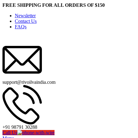
FREE SHIPPING FOR ALL ORDERS OF $150
Newsletter
Contact Us
FAQs
support@rivoilvaindia.com
+91 98791 30288
Call Us