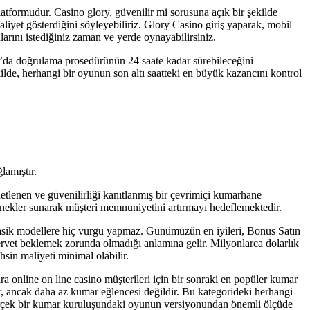
platformudur. Casino glory, güvenilir mi sorusuna açık bir şekilde
liyet gösterdiğini söyleyebiliriz. Glory Casino giriş yaparak, mobil
arını istediğiniz zaman ve yerde oynayabilirsiniz.
o’da doğrulama prosedürünün 24 saate kadar sürebileceğini
kilde, herhangi bir oyunun son altı saatteki en büyük kazancını kontrol
lamıştır.
etlenen ve güvenilirliği kanıtlanmış bir çevrimiçi kumarhane
eçenekler sunarak müşteri memnuniyetini artırmayı hedeflemektedir.
i klasik modellere hiç vurgu yapmaz. Günümüzün en iyileri, Bonus Satın
 servet beklemek zorunda olmadığı anlamına gelir. Milyonlarca dolarlık
sin maliyeti minimal olabilir.
a online on line casino müşterileri için bir sonraki en popüler kumar
ir, ancak daha az kumar eğlencesi değildir. Bu kategorideki herhangi
erçek bir kumar kuruluşundaki oyunun versiyonundan önemli ölçüde