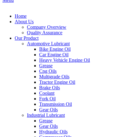
Menu
Home
About Us
Company Overview
Quality Assurance
Our Product
Automotive Lubricant
Bike Engine Oil
Car Engine Oil
Heavy Vehicle Engine Oil
Grease
Cng Oils
Multigrade Oils
Tractor Engine Oil
Brake Oils
Coolant
Fork Oil
Transmission Oil
Gear Oils
Industrial Lubricant
Grease
Gear Oils
Hydraulic Oils