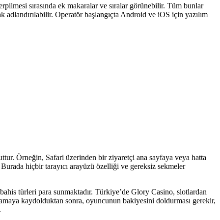
rpilmesi sırasında ek makaralar ve sıralar görünebilir. Tüm bunlar
k adlandırılabilir. Operatör başlangıçta Android ve iOS için yazılım
tur. Örneğin, Safari üzerinden bir ziyaretçi ana sayfaya veya hatta
. Burada hiçbir tarayıcı arayüzü özelliği ve gereksiz sekmeler
 bahis türleri para sunmaktadır. Türkiye’de Glory Casino, slotlardan
gulamaya kaydolduktan sonra, oyuncunun bakiyesini doldurması gerekir,
.