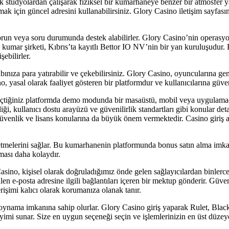
k stüdyolardan çalışarak fiziksel bir kumarhaneye benzer bir atmosfer ya
k için güncel adresini kullanabilirsiniz. Glory Casino iletişim sayfasında
ir sorun veya soru durumunda destek alabilirler. Glory Casino’nin ope
 kumar şirketi, Kıbrıs’ta kayıtlı Bettor IO NV’nin bir yan kuruluşudur
ebilirler.
bınıza para yatırabilir ve çekebilirsiniz. Glory Casino, oyuncularına 
o, yasal olarak faaliyet gösteren bir platformdur ve kullanıcılarına güve
 Seçtiğiniz platformda demo modunda bir masaüstü, mobil veya uygulama
ği, kullanıcı dostu arayüzü ve güvenilirlik standartları gibi konular deta
üvenlik ve lisans konularına da büyük önem vermektedir. Casino giriş aş
elerini sağlar. Bu kumarhanenin platformunda bonus satın alma imkanı i
ması daha kolaydır.
ino, kişisel olarak doğruladığımız önde gelen sağlayıcılardan binlerce
irtilen e-posta adresine ilgili bağlantıları içeren bir mektup gönderir. G
erişimi kalıcı olarak korumanıza olanak tanır.
 oynama imkanına sahip olurlar. Glory Casino giriş yaparak Rulet, Blac
yimi sunar. Size en uygun seçeneği seçin ve işlemlerinizin en üst düzeyd