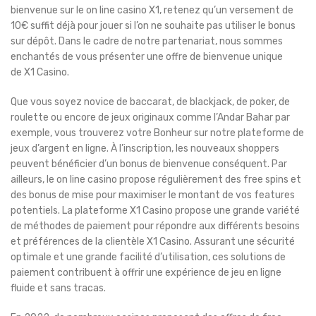
bienvenue sur le on line casino X1, retenez qu’un versement de
10€ suffit déjà pour jouer si l’on ne souhaite pas utiliser le bonus
sur dépôt. Dans le cadre de notre partenariat, nous sommes
enchantés de vous présenter une offre de bienvenue unique
de X1 Casino.
Que vous soyez novice de baccarat, de blackjack, de poker, de
roulette ou encore de jeux originaux comme l’Andar Bahar par
exemple, vous trouverez votre Bonheur sur notre plateforme de
jeux d’argent en ligne. À l’inscription, les nouveaux shoppers
peuvent bénéficier d’un bonus de bienvenue conséquent. Par
ailleurs, le on line casino propose régulièrement des free spins et
des bonus de mise pour maximiser le montant de vos features
potentiels. La plateforme X1 Casino propose une grande variété
de méthodes de paiement pour répondre aux différents besoins
et préférences de la clientèle X1 Casino. Assurant une sécurité
optimale et une grande facilité d’utilisation, ces solutions de
paiement contribuent à offrir une expérience de jeu en ligne
fluide et sans tracas.