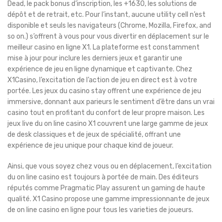
Dead, le pack bonus d’inscription, les +1630, les solutions de
dépôt et de retrait, etc. Pour l’instant, aucune utility cell n’est
disponible et seuls les navigateurs (Chrome, Mozilla, Firefox, and
so on.) s’offrent à vous pour vous divertir en déplacement sur le
meilleur casino en ligne X1. La plateforme est constamment
mise à jour pour inclure les derniers jeux et garantir une
expérience de jeu en ligne dynamique et captivante. Chez
X1Casino, l’excitation de l’action de jeu en direct est à votre
portée. Les jeux du casino stay offrent une expérience de jeu
immersive, donnant aux parieurs le sentiment d’être dans un vrai
casino tout en profitant du confort de leur propre maison. Les
jeux live du on line casino X1 couvrent une large gamme de jeux
de desk classiques et de jeux de spécialité, offrant une
expérience de jeu unique pour chaque kind de joueur.
Ainsi, que vous soyez chez vous ou en déplacement, l’excitation
du on line casino est toujours à portée de main. Des éditeurs
réputés comme Pragmatic Play assurent un gaming de haute
qualité. X1 Casino propose une gamme impressionnante de jeux
de on line casino en ligne pour tous les varieties de joueurs.