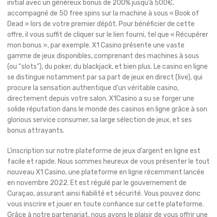
initial avec un généreux bonus de 200% jusqu’à 500€,
accompagné de 50 free spins sur la machine à sous « Book of
Dead » lors de votre premier dépôt. Pour bénéficier de cette
offre, il vous suffit de cliquer sur le lien fourni, tel que « Récupérer
mon bonus », par exemple. X1 Casino présente une vaste
gamme de jeux disponibles, comprenant des machines à sous
(ou “slots”), du poker, du blackjack, et bien plus. Le casino en ligne
se distingue notamment par sa part de jeux en direct (live), qui
procure la sensation authentique d’un véritable casino,
directement depuis votre salon. X1Casino a su se forger une
solide réputation dans le monde des casinos en ligne grâce à son
glorious service consumer, sa large sélection de jeux, et ses
bonus attrayants.
L’inscription sur notre plateforme de jeux d’argent en ligne est
facile et rapide. Nous sommes heureux de vous présenter le tout
nouveau X1 Casino, une plateforme en ligne récemment lancée
en novembre 2022. Et est régulé par le gouvernement de
Curaçao, assurant ainsi fiabilité et sécurité. Vous pouvez donc
vous inscrire et jouer en toute confiance sur cette plateforme.
Grâce à notre partenariat, nous avons le plaisir de vous offrir une