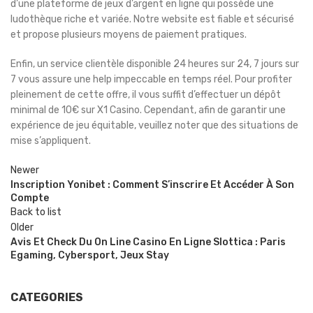
d’une plateforme de jeux d’argent en ligne qui possède une
ludothèque riche et variée. Notre website est fiable et sécurisé
et propose plusieurs moyens de paiement pratiques.
Enfin, un service clientèle disponible 24 heures sur 24, 7 jours sur
7 vous assure une help impeccable en temps réel. Pour profiter
pleinement de cette offre, il vous suffit d’effectuer un dépôt
minimal de 10€ sur X1 Casino. Cependant, afin de garantir une
expérience de jeu équitable, veuillez noter que des situations de
mise s’appliquent.
Newer
Inscription Yonibet : Comment S’inscrire Et Accéder À Son
Compte
Back to list
Older
Avis Et Check Du On Line Casino En Ligne Slottica : Paris
Egaming, Cybersport, Jeux Stay
CATEGORIES