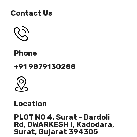
Contact Us
Phone
+91 9879130288
Location
PLOT NO 4, Surat - Bardoli
Rd, DWARKESH I, Kadodara,
Surat, Gujarat 394305