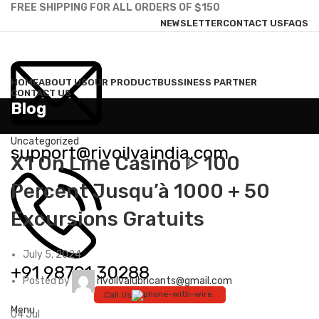
FREE SHIPPING FOR ALL ORDERS OF $150
NEWSLETTER
CONTACT US
FAQS
HOME
ABOUT US
OUR PRODUCT
BUSSINESS PARTNER
CONTACT US
Blog
Uncategorized
support@rivoilvaindia.com
X1 On Line Casino ᐈ 100
Percent Jusqu’à 1000 + 50
Excursions Gratuits
July 5, 2024
+91 98791 30288
Posted by
rivoilvalubricants@gmail.com
Call Us
Menu
04
Jul