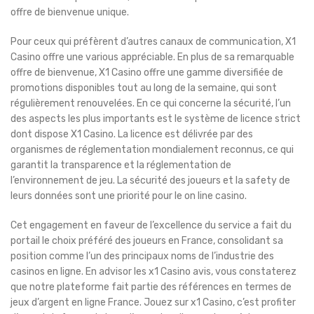
offre de bienvenue unique.
Pour ceux qui préfèrent d’autres canaux de communication, X1
Casino offre une various appréciable. En plus de sa remarquable
offre de bienvenue, X1 Casino offre une gamme diversifiée de
promotions disponibles tout au long de la semaine, qui sont
régulièrement renouvelées. En ce qui concerne la sécurité, l’un
des aspects les plus importants est le système de licence strict
dont dispose X1 Casino. La licence est délivrée par des
organismes de réglementation mondialement reconnus, ce qui
garantit la transparence et la réglementation de
l’environnement de jeu. La sécurité des joueurs et la safety de
leurs données sont une priorité pour le on line casino.
Cet engagement en faveur de l’excellence du service a fait du
portail le choix préféré des joueurs en France, consolidant sa
position comme l’un des principaux noms de l’industrie des
casinos en ligne. En advisor les x1 Casino avis, vous constaterez
que notre plateforme fait partie des références en termes de
jeux d’argent en ligne France. Jouez sur x1 Casino, c’est profiter