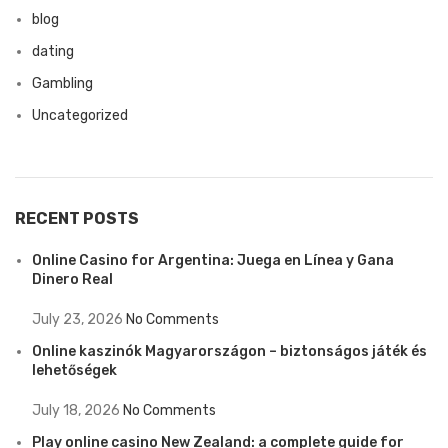
blog
dating
Gambling
Uncategorized
RECENT POSTS
Online Casino for Argentina: Juega en Línea y Gana
Dinero Real
July 23, 2026
No Comments
Online kaszinók Magyarországon – biztonságos játék és
lehetőségek
July 18, 2026
No Comments
Play online casino New Zealand: a complete guide for