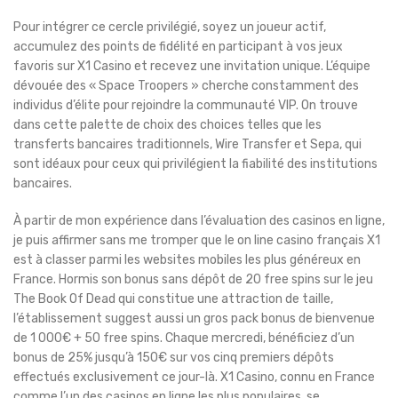
Pour intégrer ce cercle privilégié, soyez un joueur actif,
accumulez des points de fidélité en participant à vos jeux
favoris sur X1 Casino et recevez une invitation unique. L’équipe
dévouée des « Space Troopers » cherche constamment des
individus d’élite pour rejoindre la communauté VIP. On trouve
dans cette palette de choix des choices telles que les
transferts bancaires traditionnels, Wire Transfer et Sepa, qui
sont idéaux pour ceux qui privilégient la fiabilité des institutions
bancaires.
À partir de mon expérience dans l’évaluation des casinos en ligne,
je puis affirmer sans me tromper que le on line casino français X1
est à classer parmi les websites mobiles les plus généreux en
France. Hormis son bonus sans dépôt de 20 free spins sur le jeu
The Book Of Dead qui constitue une attraction de taille,
l’établissement suggest aussi un gros pack bonus de bienvenue
de 1 000€ + 50 free spins. Chaque mercredi, bénéficiez d’un
bonus de 25% jusqu’à 150€ sur vos cinq premiers dépôts
effectués exclusivement ce jour-là. X1 Casino, connu en France
comme l’un des casinos en ligne les plus populaires, se