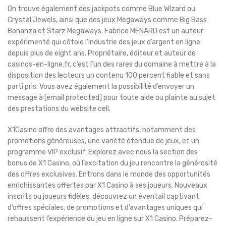
On trouve également des jackpots comme Blue WIzard ou
Crystal Jewels, ainsi que des jeux Megaways comme Big Bass
Bonanza et Starz Megaways. Fabrice MENARD est un auteur
expérimenté qui côtoie l’industrie des jeux d’argent en ligne
depuis plus de eight ans. Propriétaire, éditeur et auteur de
casinos-en-ligne.fr, c’est l’un des rares du domaine à mettre à la
disposition des lecteurs un contenu 100 percent fiable et sans
parti pris. Vous avez également la possibilité d’envoyer un
message à [email protected] pour toute aide ou plainte au sujet
des prestations du website cell.
X1Casino offre des avantages attractifs, notamment des
promotions généreuses, une variété étendue de jeux, et un
programme VIP exclusif. Explorez avec nous la section des
bonus de X1 Casino, où l’excitation du jeu rencontre la générosité
des offres exclusives. Entrons dans le monde des opportunités
enrichissantes offertes par X1 Casino à ses joueurs. Nouveaux
inscrits ou joueurs fidèles, découvrez un éventail captivant
d’offres spéciales, de promotions et d’avantages uniques qui
rehaussent l’expérience du jeu en ligne sur X1 Casino. Préparez-