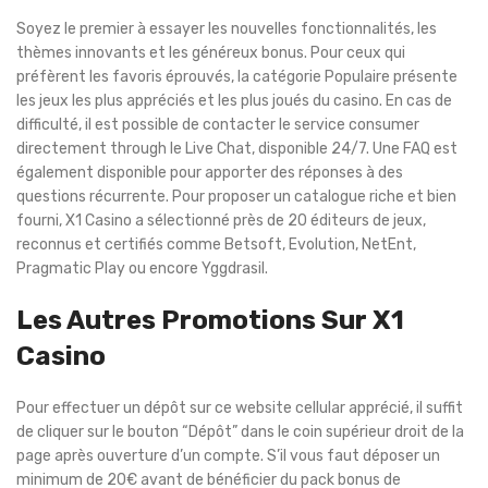
Soyez le premier à essayer les nouvelles fonctionnalités, les
thèmes innovants et les généreux bonus. Pour ceux qui
préfèrent les favoris éprouvés, la catégorie Populaire présente
les jeux les plus appréciés et les plus joués du casino. En cas de
difficulté, il est possible de contacter le service consumer
directement through le Live Chat, disponible 24/7. Une FAQ est
également disponible pour apporter des réponses à des
questions récurrente. Pour proposer un catalogue riche et bien
fourni, X1 Casino a sélectionné près de 20 éditeurs de jeux,
reconnus et certifiés comme Betsoft, Evolution, NetEnt,
Pragmatic Play ou encore Yggdrasil.
Les Autres Promotions Sur X1
Casino
Pour effectuer un dépôt sur ce website cellular apprécié, il suffit
de cliquer sur le bouton “Dépôt” dans le coin supérieur droit de la
page après ouverture d’un compte. S’il vous faut déposer un
minimum de 20€ avant de bénéficier du pack bonus de