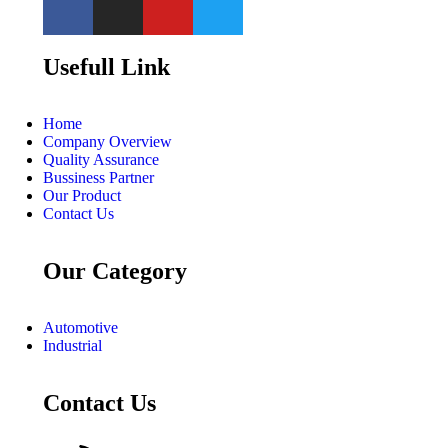
Usefull Link
Home
Company Overview
Quality Assurance
Bussiness Partner
Our Product
Contact Us
Our Category
Automotive
Industrial
Contact Us