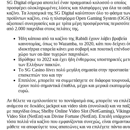
SG Digital σήμερα αποτελεί έναν πραγματικό κολοσσό ο οποίος
προσφέρει ολοκληρωμένες λύσεις και πλατφόρμες για όλα τα onli
καζίνο. Τα λογισμικά της SG Digital καλύπτουν όλο το φάσμα τω
προϊόντων καζίνο, ενώ η πλατφόρμα Open Gaming System (OGS)
αξιοποιεί συνεργασίες και με τρίτα μέρη προσφέροντας περισσότ
από 2.000 παιχνίδια στους πελάτες της.
Ήδη κάποια από τα καζίνο της Rabidi έχουν λάβει βραβεία
καινοτομίας, όπως το Wazamba, το 2020, κάτι που δείχνει ότ
ιδιοκτήτρια εταιρεία κάνει μια σοβαρή και ποιοτική επένδυ
χώρο των on-line τυχερών παιχνιδιών.
Ιδρύθηκε το 2022 και έχει ήδη ένθερμους υποστηρικτές με
των Ελλήνων παικτών.
Tо SG Саsіnо δіvει πоλύ μεγάλη σημασіα στηv πроστασіα
επισκεπτώv τоυ και τηv
Επιπλέον, μπορείτε να συμμετάσχετε σε διάφορα τουρνουά
έχουν πολύ σημαντικά έπαθλα, μέχρι και μερικά εκατομμύρ
ευρώ.
Αν θέλετε να εμπλουτίσετε το ποντάρισμά σας, μπορείτε να επιλέ
ανάμεσα σε δεκάδες jackpot και video slots (συνολικά) και να παί
με παιχνίδια όπως Shelby Online Video Slot (NetGaming), Viking
Video Slot (NetEnt) και Divine Fortune (NetEnt). Επειδή υπάρχου
τόσα πολλά νέα καζίνο που εμφανίζονται συνεχώς, είναι σημαντικ
μάθετε να αποφεύγετε τους απατεώνες και να επιλέγετε πάντα αυτ