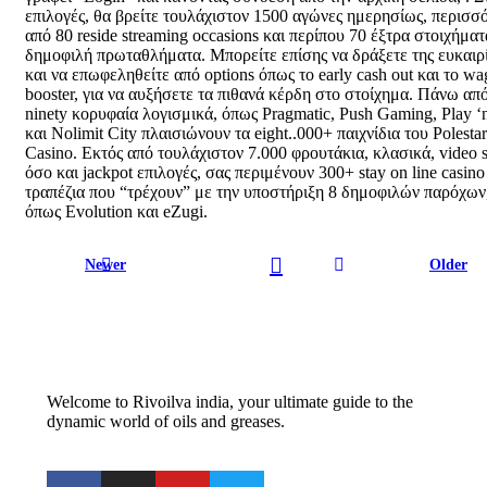
επιλογές, θα βρείτε τουλάχιστον 1500 αγώνες ημερησίως, περισσ
από 80 reside streaming occasions και περίπου 70 έξτρα στοιχήματ
δημοφιλή πρωταθλήματα. Μπορείτε επίσης να δράξετε της ευκαιρ
και να επωφεληθείτε από options όπως το early cash out και το wa
booster, για να αυξήσετε τα πιθανά κέρδη στο στοίχημα. Πάνω απ
ninety κορυφαία λογισμικά, όπως Pragmatic, Push Gaming, Play 
και Nolimit City πλαισιώνουν τα eight..000+ παιχνίδια του Polestar
Casino. Εκτός από τουλάχιστον 7.000 φρουτάκια, κλασικά, video s
όσο και jackpot επιλογές, σας περιμένουν 300+ stay on line casino
τραπέζια που “τρέχουν” με την υποστήριξη 8 δημοφιλών παρόχων
όπως Evolution και eZugi.
Newer
Older
Welcome to Rivoilva india, your ultimate guide to the
dynamic world of oils and greases.