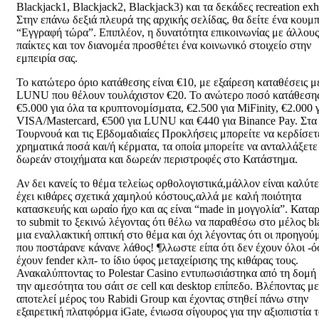
Blackjack1, Blackjack2, Blackjack3) και τα δεκάδες recreation exhi
Στην επάνω δεξιά πλευρά της αρχικής σελίδας, θα δείτε ένα κουμπ
“Εγγραφή τώρα”. Επιπλέον, η δυνατότητα επικοινωνίας με άλλους
παίκτες και τον διανομέα προσθέτει ένα κοινωνικό στοιχείο στην
εμπειρία σας.
Το κατώτερο όριο κατάθεσης είναι €10, με εξαίρεση καταθέσεις 
LUNU που θέλουν τουλάχιστον €20. Το ανώτερο ποσό κατάθεσης
€5.000 για όλα τα κρυπτονομίσματα, €2.500 για MiFinity, €2.000 
VISA/Mastercard, €500 για LUNU και €440 για Binance Pay. Στα
Τουρνουά και τις Εβδομαδιαίες Προκλήσεις μπορείτε να κερδίσετ
χρηματικά ποσά και/ή κέρματα, τα οποία μπορείτε να ανταλλάξετε
δωρεάν στοιχήματα και δωρεάν περιστροφές στο Κατάστημα.
Αν δει κανείς το θέμα τελείως ορθολογιστικά,μάλλον είναι καλύτ
έχει κιθάρες σχετικά χαμηλού κόστους,αλλά με καλή ποιότητα
κατασκευής και ωραίο ήχο και ας είναι “made in μογγολία”. Κατα
το submit το ξεκινώ λέγοντας ότι θέλω να παραθέσω στο μέλος bla
μια εναλλακτική οπτική στο θέμα και όχι λέγοντας ότι οι προηγού
που ποστάρανε κάνανε λάθος! ¶λλωστε είπα ότι δεν έχουν όλοι -ό
έχουν fender κλπ- το ίδιο ύφος μεταχείρισης της κιθάρας τους.
Ανακαλύπτοντας το Polestar Casino εντυπωσιάστηκα από τη δομή 
την αμεσότητα του σάιτ σε cell και desktop επίπεδο. Βλέποντας με
αποτελεί μέρος του Rabidi Group και έχοντας στηθεί πάνω στην
εξαιρετική πλατφόρμα iGate, ένιωσα σίγουρος για την αξιοπιστία 