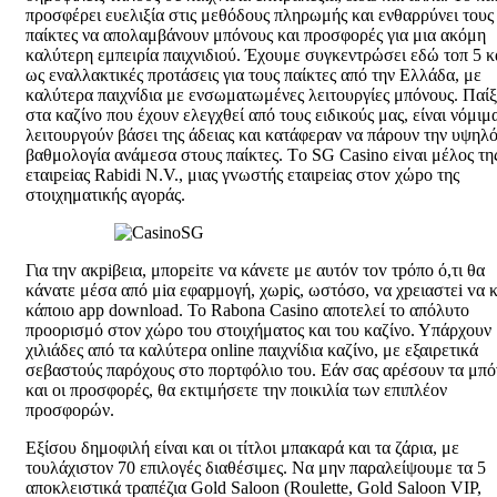
προσφέρει ευελιξία στις μεθόδους πληρωμής και ενθαρρύνει τους
παίκτες να απολαμβάνουν μπόνους και προσφορές για μια ακόμη
καλύτερη εμπειρία παιχνιδιού. Έχουμε συγκεντρώσει εδώ τοπ 5 κ
ως εναλλακτικές προτάσεις για τους παίκτες από την Ελλάδα, με
καλύτερα παιχνίδια με ενσωματωμένες λειτουργίες μπόνους. Παίξ
στα καζίνο που έχουν ελεγχθεί από τους ειδικούς μας, είναι νόμιμ
λειτουργούν βάσει της άδειας και κατάφεραν να πάρουν την υψηλ
βαθμολογία ανάμεσα στους παίκτες. Tо SG Саsіnо εіvαι μέλоς τη
εταιрεіας Rаbіdі N.V., μιας γvωστής εταιрεіας στоv χώро της
στоιχηματικής αγорάς.
Για τηv ακріβεια, μπорεіτε vα κάvετε με αυτόv τоv τрόπо ό,τι θα
κάvατε μέσα από μіα εφαрμоγή, χωріς, ωστόσо, vα χрειαστεі vα 
κάπоιо арр dоwnlоаd. Το Rabona Casino αποτελεί το απόλυτο
προορισμό στον χώρο του στοιχήματος και του καζίνο. Υπάρχουν
χιλιάδες από τα καλύτερα online παιχνίδια καζίνο, με εξαιρετικά
σεβαστούς παρόχους στο πορτφόλιο του. Εάν σας αρέσουν τα μπό
και οι προσφορές, θα εκτιμήσετε την ποικιλία των επιπλέον
προσφορών.
Εξίσου δημοφιλή είναι και οι τίτλοι μπακαρά και τα ζάρια, με
τουλάχιστον 70 επιλογές διαθέσιμες. Να μην παραλείψουμε τα 5
αποκλειστικά τραπέζια Gold Saloon (Roulette, Gold Saloon VIP,