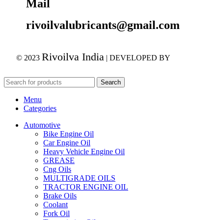
Mail
rivoilvalubricants@gmail.com
Rivoilva India
© 2023
| DEVELOPED BY
ADVANCE
TECHNOLOGIES
Search
Menu
Categories
Automotive
Bike Engine Oil
Car Engine Oil
Heavy Vehicle Engine Oil
GREASE
Cng Oils
MULTIGRADE OILS
TRACTOR ENGINE OIL
Brake Oils
Coolant
Fork Oil