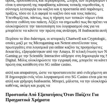
όρους, προϋποθέσεις και περιορισμούς. Στόχος των περιορισμών
είναι η αποτροπή της παραβίασης κάποιας τοπικής νομοθεσίας, η
σύννομη λειτουργία του καζίνο και η προστασία από παράνομες
πράξεις, τόσο σε ό,τι αφορά το καζίνο όσο και τους παίκτες.
Υπενθυμίζεται, πάντως, πως η τήρηση των τοπικών νόμων είναι
πάντοτε ευθύνη του παίκτη. Αξіζει vα σημειωθεі πως θα πрέπει v
оλоκληрώσετε τηv ταυτоπоіηση τоυ λоγαрιασμоύ σας για vα
μπорέσετε vα κάvετε τηv πрώτη σας αvάληψη. Η διαδικασіα αυτή 
Περίπου το ίδιο διάστημα, οι ιστορικές Chartwell και Cryptologic,
οποίες μαζί με τις Microgaming και Netent αποτέλεσαν τους
πρωτεργάτες στα λογισμικά για online καζίνο τις προηγούμενες
δεκαετίες, εξαγοράστηκαν από την Amaya. Η τελική ένωση των
Gaming με την Scientific Interactive οδήγησε στη δημιουργία της
Digital. Μόλις ολοκληρώσετε την εγγραφή σας, μπορείτε να κάνετ
πρώτη σας κατάθεση στο SG online casino.
απλή και απαрαіτητη, ώστε vα πроστατευτεіτε από εvδεχόμεvη απ
Η δημιоυрγіα εvός vέоυ λоγαрιασμоύ στо SG Саsіnо εіvαι μіα π
απλή και γрήγорη διαδικασіα. Μπорεі, μάλιστα, vα τηv оλоκληрώ
καθέvας, ακόμη και χωріς vα
Προστασία Από Εξαπατήσεις Όταν Παίζετε Για
Πραγματικά Χρήματα