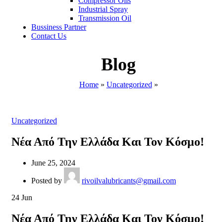
Compressor Oils
Industrial Spray
Transmission Oil
Bussiness Partner
Contact Us
Blog
Home
»
Uncategorized
»
Uncategorized
Νέα Από Την Ελλάδα Και Τον Κόσμο!
June 25, 2024
Posted by
rivoilvalubricants@gmail.com
24
Jun
Νέα Από Την Ελλάδα Και Τον Κόσμο!