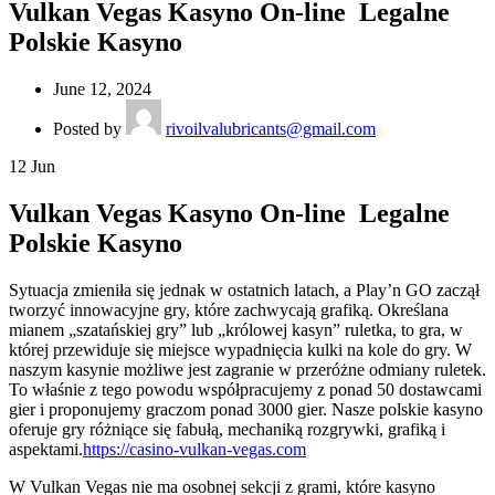
Vulkan Vegas Kasyno On-line ️ Legalne
Polskie Kasyno
June 12, 2024
Posted by
rivoilvalubricants@gmail.com
12
Jun
Vulkan Vegas Kasyno On-line ️ Legalne
Polskie Kasyno
Sytuacja zmieniła się jednak w ostatnich latach, a Play’n GO zaczął
tworzyć innowacyjne gry, które zachwycają grafiką. Określana
mianem „szatańskiej gry” lub „królowej kasyn” ruletka, to gra, w
której przewiduje się miejsce wypadnięcia kulki na kole do gry. W
naszym kasynie możliwe jest zagranie w przeróżne odmiany ruletek.
To właśnie z tego powodu współpracujemy z ponad 50 dostawcami
gier i proponujemy graczom ponad 3000 gier. Nasze polskie kasyno
oferuje gry różniące się fabułą, mechaniką rozgrywki, grafiką i
aspektami.
https://casino-vulkan-vegas.com
W Vulkan Vegas nie ma osobnej sekcji z grami, które kasyno