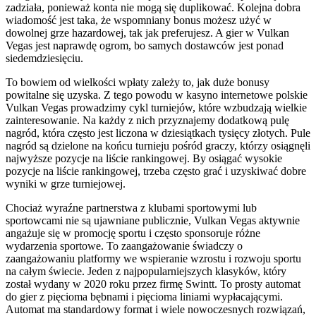
zadziała, ponieważ konta nie mogą się duplikować. Kolejna dobra
wiadomość jest taka, że wspomniany bonus możesz użyć w
dowolnej grze hazardowej, tak jak preferujesz. A gier w Vulkan
Vegas jest naprawdę ogrom, bo samych dostawców jest ponad
siedemdziesięciu.
To bowiem od wielkości wpłaty zależy to, jak duże bonusy
powitalne się uzyska. Z tego powodu w kasyno internetowe polskie
Vulkan Vegas prowadzimy cykl turniejów, które wzbudzają wielkie
zainteresowanie. Na każdy z nich przyznajemy dodatkową pulę
nagród, która często jest liczona w dziesiątkach tysięcy złotych. Pule
nagród są dzielone na końcu turnieju pośród graczy, którzy osiągnęli
najwyższe pozycje na liście rankingowej. By osiągać wysokie
pozycje na liście rankingowej, trzeba często grać i uzyskiwać dobre
wyniki w grze turniejowej.
Chociaż wyraźne partnerstwa z klubami sportowymi lub
sportowcami nie są ujawniane publicznie, Vulkan Vegas aktywnie
angażuje się w promocję sportu i często sponsoruje różne
wydarzenia sportowe. To zaangażowanie świadczy o
zaangażowaniu platformy we wspieranie wzrostu i rozwoju sportu
na całym świecie. Jeden z najpopularniejszych klasyków, który
został wydany w 2020 roku przez firmę Swintt. To prosty automat
do gier z pięcioma bębnami i pięcioma liniami wypłacającymi.
Automat ma standardowy format i wiele nowoczesnych rozwiązań,