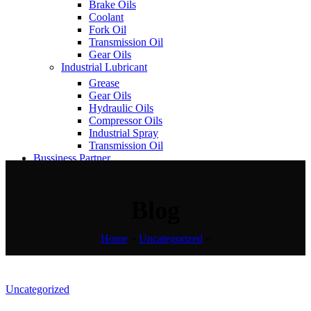
Brake Oils
Coolant
Fork Oil
Transmission Oil
Gear Oils
Industrial Lubricant
Grease
Gear Oils
Hydraulic Oils
Compressor Oils
Industrial Spray
Transmission Oil
Bussiness Partner
Contact Us
Blog
Home
»
Uncategorized
»
Uncategorized