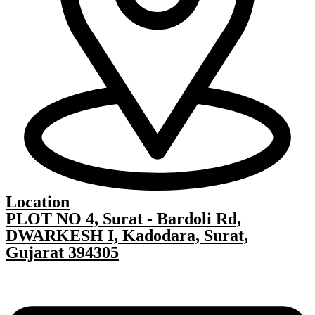
Location
PLOT NO 4, Surat - Bardoli Rd,
DWARKESH I, Kadodara, Surat,
Gujarat 394305