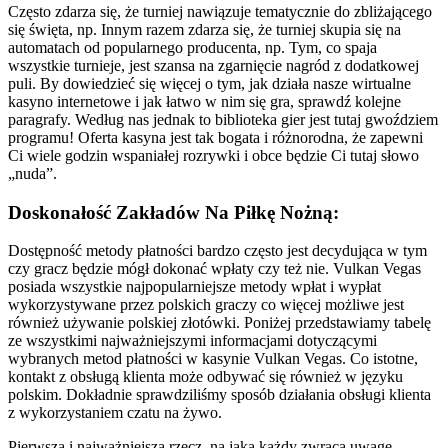
Często zdarza się, że turniej nawiązuje tematycznie do zbliżającego
się święta, np. Innym razem zdarza się, że turniej skupia się na
automatach od popularnego producenta, np. Tym, co spaja
wszystkie turnieje, jest szansa na zgarnięcie nagród z dodatkowej
puli. By dowiedzieć się więcej o tym, jak działa nasze wirtualne
kasyno internetowe i jak łatwo w nim się gra, sprawdź kolejne
paragrafy. Według nas jednak to biblioteka gier jest tutaj gwoździem
programu! Oferta kasyna jest tak bogata i różnorodna, że zapewni
Ci wiele godzin wspaniałej rozrywki i obce będzie Ci tutaj słowo
„nuda”.
Doskonałość Zakładów Na Piłkę Nożną:
Dostępność metody płatności bardzo często jest decydująca w tym
czy gracz będzie mógł dokonać wpłaty czy też nie. Vulkan Vegas
posiada wszystkie najpopularniejsze metody wpłat i wypłat
wykorzystywane przez polskich graczy co więcej możliwe jest
również używanie polskiej złotówki. Poniżej przedstawiamy tabelę
ze wszystkimi najważniejszymi informacjami dotyczącymi
wybranych metod płatności w kasynie Vulkan Vegas. Co istotne,
kontakt z obsługą klienta może odbywać się również w języku
polskim. Dokładnie sprawdziliśmy sposób działania obsługi klienta
z wykorzystaniem czatu na żywo.
Pierwsza i najważniejsza rzecz, na jaką każdy zwraca uwagę