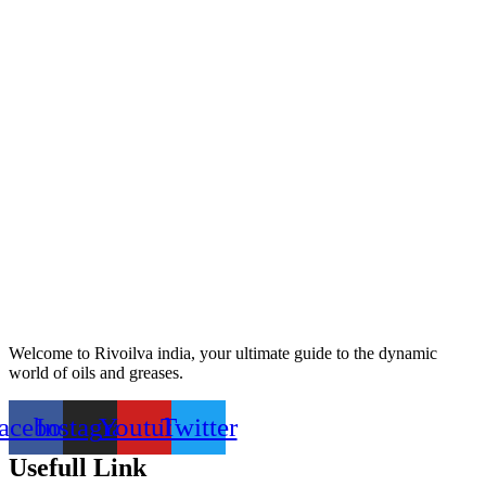
Welcome to Rivoilva india, your ultimate guide to the dynamic
world of oils and greases.
acebook
Instagram
Youtube
Twitter
Usefull Link