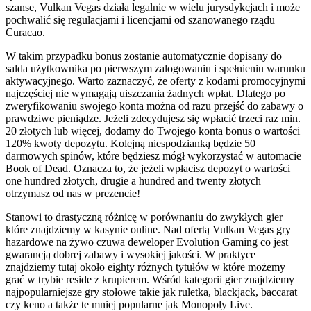
szanse, Vulkan Vegas działa legalnie w wielu jurysdykcjach i może
pochwalić się regulacjami i licencjami od szanowanego rządu
Curacao.
W takim przypadku bonus zostanie automatycznie dopisany do
salda użytkownika po pierwszym zalogowaniu i spełnieniu warunku
aktywacyjnego. Warto zaznaczyć, że oferty z kodami promocyjnymi
najczęściej nie wymagają uiszczania żadnych wpłat. Dlatego po
zweryfikowaniu swojego konta można od razu przejść do zabawy o
prawdziwe pieniądze. Jeżeli zdecydujesz się wpłacić trzeci raz min.
20 złotych lub więcej, dodamy do Twojego konta bonus o wartości
120% kwoty depozytu. Kolejną niespodzianką będzie 50
darmowych spinów, które będziesz mógł wykorzystać w automacie
Book of Dead. Oznacza to, że jeżeli wpłacisz depozyt o wartości
one hundred złotych, drugie a hundred and twenty złotych
otrzymasz od nas w prezencie!
Stanowi to drastyczną różnicę w porównaniu do zwykłych gier
które znajdziemy w kasynie online. Nad ofertą Vulkan Vegas gry
hazardowe na żywo czuwa deweloper Evolution Gaming co jest
gwarancją dobrej zabawy i wysokiej jakości. W praktyce
znajdziemy tutaj około eighty różnych tytułów w które możemy
grać w trybie reside z krupierem. Wśród kategorii gier znajdziemy
najpopularniejsze gry stołowe takie jak ruletka, blackjack, baccarat
czy keno a także te mniej popularne jak Monopoly Live.