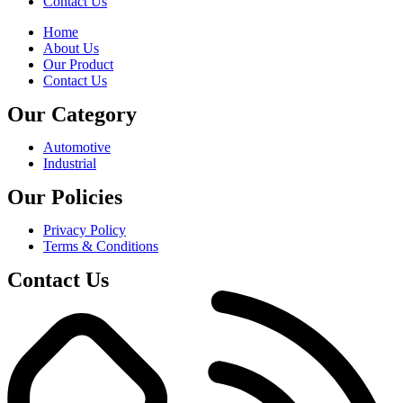
Contact Us
Home
About Us
Our Product
Contact Us
Our Category
Automotive
Industrial
Our Policies
Privacy Policy
Terms & Conditions
Contact Us