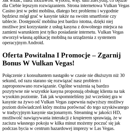
Jak widać, masz możliwość wyboru, więc sam zdecyduj, co będzie
dla Ciebie lepszym rozwiązaniem. Strona internetowa Vulkan Vegas
Casino jest w pełni mobilna, dlatego bez problemu i wygodnie
będziesz mógł grać w kasynie także na swoim smartfonie czy
tablecie. Dostępność mobilna jest bardzo istotna, dzięki niej
możliwe jest korzystanie z usług kasyna z dowolnego miejsca na
zamieni warunkiem jest tylko posiadanie internetu. Vulkan Vegas
stworzył własną aplikację mobilną na urządzenia z systemem
operacyjnym Android.
Oferta Powitalna I Promocje – Zgarnij
Bonus W Vulkan Vegas!
Połączenie z konsultantem nastąpiło w czasie nie dłuższym niż 30
sekund, od razu starano się rozwiązać nasz problem i
zaproponowano rozwiązanie. Ogólne wrażenia są bardzo
pozytywne nie wszystkie kasyna proponują obsługę klienta na tak
wysokim poziomie. Tak jak wspomnieliśmy już wcześniej gra w
kasynie na żywo od Vulkan Vegas zapewnia najwyższy możliwy
poziom doświadczeń który można porównać do tego uzyskiwanego
w tradycyjnym kasynie stacjonarnym. Streaming w jakości HD,
możliwość nawiązywania interakcji z krupierem sprawiają, że w
zaciszu własnego pokoju w kilka minut możemy poczuć się jak
podczas bycia w centrum hazardowej imprezy w Las Vegas.