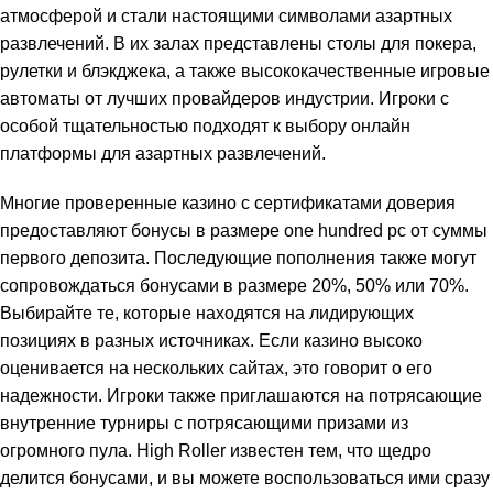
атмосферой и стали настоящими символами азартных
развлечений. В их залах представлены столы для покера,
рулетки и блэкджека, а также высококачественные игровые
автоматы от лучших провайдеров индустрии. Игроки с
особой тщательностью подходят к выбору онлайн
платформы для азартных развлечений.
Многие проверенные казино с сертификатами доверия
предоставляют бонусы в размере one hundred pc от суммы
первого депозита. Последующие пополнения также могут
сопровождаться бонусами в размере 20%, 50% или 70%.
Выбирайте те, которые находятся на лидирующих
позициях в разных источниках. Если казино высоко
оценивается на нескольких сайтах, это говорит о его
надежности. Игроки также приглашаются на потрясающие
внутренние турниры с потрясающими призами из
огромного пула. High Roller известен тем, что щедро
делится бонусами, и вы можете воспользоваться ими сразу