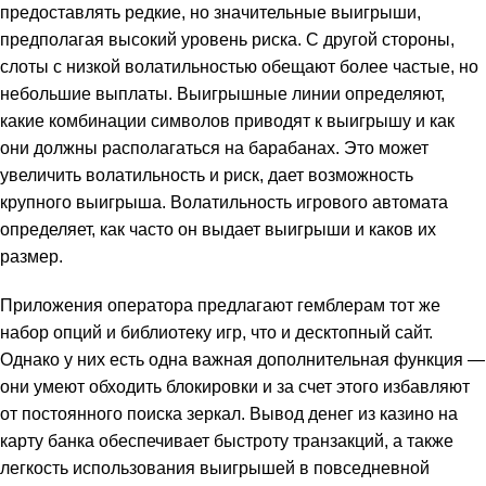
предоставлять редкие, но значительные выигрыши,
предполагая высокий уровень риска. С другой стороны,
слоты с низкой волатильностью обещают более частые, но
небольшие выплаты. Выигрышные линии определяют,
какие комбинации символов приводят к выигрышу и как
они должны располагаться на барабанах. Это может
увеличить волатильность и риск, дает возможность
крупного выигрыша. Волатильность игрового автомата
определяет, как часто он выдает выигрыши и каков их
размер.
Приложения оператора предлагают гемблерам тот же
набор опций и библиотеку игр, что и десктопный сайт.
Однако у них есть одна важная дополнительная функция —
они умеют обходить блокировки и за счет этого избавляют
от постоянного поиска зеркал. Вывод денег из казино на
карту банка обеспечивает быстроту транзакций, а также
легкость использования выигрышей в повседневной