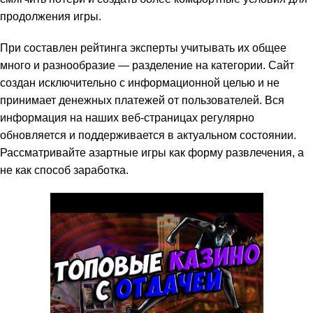
продолжения игры.
При составлен рейтинга эксперты учитывать их общее
много и разнообразие — разделение на категории. Сайт
создан исключительно с информационной целью и не
принимает денежных платежей от пользователей. Вся
информация на наших веб-страницах регулярно
обновляется и поддерживается в актуальном состоянии.
Рассматривайте азартные игры как форму развлечения, а
не как способ заработка.