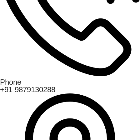
Phone
+91 9879130288