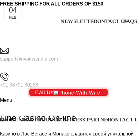
FREE SHIPPING FOR ALL ORDERS OF $150
04
Blog
FEB
NEWSLETTER
CONTACT US
FAQS
UNCATEGORIZED
Лучшие Онлайн Казино 2025
⭐топ Казино На Деньги От On
support@rivoilvaindia.com
Line Casino On-line
Rivoilvalubricants@gmail.com
+91 98791 30288
Лучшие Онлайн Казино 2025
Call Us
Menu
⭐топ Казино На Деньги От On
Line Casino On-line
E
ABOUT US
OUR PRODUCT
BUSSINESS PARTNER
CONTACT 
Казино в Лас-Вегасе и Монако славятся своей уникальной