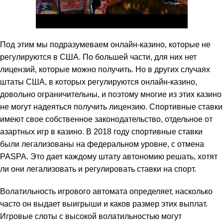
Под этим мы подразумеваем онлайн-казино, которые не
регулируются в США. По большей части, для них нет
лицензий, которые можно получить. Но в других случаях
штаты США, в которых регулируются онлайн-казино,
довольно ограничительны, и поэтому многие из этих казино
не могут надеяться получить лицензию. Спортивные ставки
имеют свое собственное законодательство, отдельное от
азартных игр в казино. В 2018 году спортивные ставки
были легализованы на федеральном уровне, с отмена
PASPA. Это дает каждому штату автономию решать, хотят
ли они легализовать и регулировать ставки на спорт.
Волатильность игрового автомата определяет, насколько
часто он выдает выигрыши и каков размер этих выплат.
Игровые слоты с высокой волатильностью могут