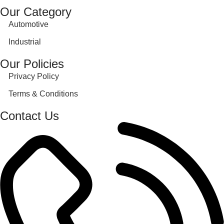
Our Category
Automotive
Industrial
Our Policies
Privacy Policy
Terms & Conditions
Contact Us