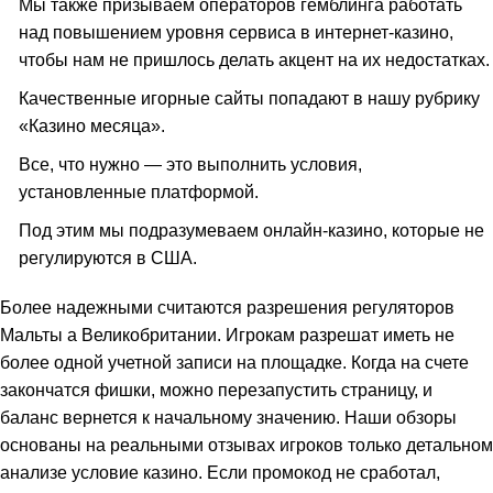
Мы также призываем операторов гемблинга работать
над повышением уровня сервиса в интернет-казино,
чтобы нам не пришлось делать акцент на их недостатках.
Качественные игорные сайты попадают в нашу рубрику
«Казино месяца».
Все, что нужно — это выполнить условия,
установленные платформой.
Под этим мы подразумеваем онлайн-казино, которые не
регулируются в США.
Более надежными считаются разрешения регуляторов
Мальты а Великобритании. Игрокам разрешат иметь не
более одной учетной записи на площадке. Когда на счете
закончатся фишки, можно перезапустить страницу, и
баланс вернется к начальному значению. Наши обзоры
основаны на реальными отзывах игроков только детальном
анализе условие казино. Если промокод не сработал,