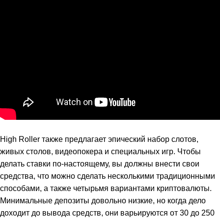
High Roller также предлагает эпический набор слотов,
живых столов, видеопокера и специальных игр. Чтобы
делать ставки по-настоящему, вы должны внести свои
средства, что можно сделать несколькими традиционными
способами, а также четырьмя вариантами криптовалюты.
Минимальные депозиты довольно низкие, но когда дело
доходит до вывода средств, они варьируются от 30 до 250