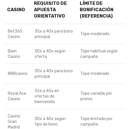
REQUISITO DE
LÍMITE DE
CASINO
APUESTA
BONIFICACIÓN
ORIENTATIVO
(REFERENCIA)
Bet365
35x a 40x para bono
Tope moderado
Casino
principal
Bwin
30x a 40x según
Tope habitual según
Casino
oferta
campaña
30x a 40x para bono
888casino
Tope moderado
principal
35x a 45x en
Royal Ace
Tope variable por
ofertas de
Casino
promo
bienvenida
Casino
30x a 40x según
Tope limitado por
Gran
tipo de bono
campaña
Madrid