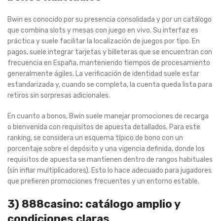
Bwin es conocido por su presencia consolidada y por un catálogo
que combina slots y mesas con juego en vivo. Su interfaz es
práctica y suele facilitar la localización de juegos por tipo. En
pagos, suele integrar tarjetas y billeteras que se encuentran con
frecuencia en España, manteniendo tiempos de procesamiento
generalmente ágiles. La verificación de identidad suele estar
estandarizada y, cuando se completa, la cuenta queda lista para
retiros sin sorpresas adicionales.
En cuanto a bonos, Bwin suele manejar promociones de recarga
o bienvenida con requisitos de apuesta detallados. Para este
ranking, se considera un esquema típico de bono con un
porcentaje sobre el depósito y una vigencia definida, donde los
requisitos de apuesta se mantienen dentro de rangos habituales
(sin inflar multiplicadores). Esto lo hace adecuado para jugadores
que prefieren promociones frecuentes y un entorno estable.
3) 888casino: catálogo amplio y
condiciones claras