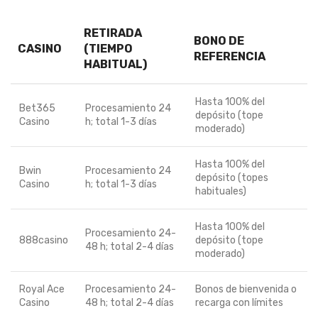
RETIRADA
BONO DE
CASINO
(TIEMPO
REFERENCIA
HABITUAL)
Hasta 100% del
Bet365
Procesamiento 24
depósito (tope
Casino
h; total 1-3 días
moderado)
Hasta 100% del
Bwin
Procesamiento 24
depósito (topes
Casino
h; total 1-3 días
habituales)
Hasta 100% del
Procesamiento 24-
888casino
depósito (tope
48 h; total 2-4 días
moderado)
Royal Ace
Procesamiento 24-
Bonos de bienvenida o
Casino
48 h; total 2-4 días
recarga con límites