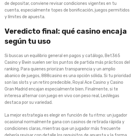
de depositar, conviene revisar condiciones vigentes en tu
cuenta, especialmente topes de bonificación, juegos permitidos
y límites de apuesta.
Veredicto final: qué casino encaja
según tu uso
Si buscas un equilibrio general en pagos y catálogo, Bet365
Casino y Bwin suelen ser los puntos de partida más prácticos del
ranking. Para quienes priorizan transparencia y un amplio
abanico de juegos, 888casino es una opción sólida. Si tu prioridad
son las slots y un retiro predecible, Royal Ace Casino y Casino
Gran Madrid encajan especialmente bien. Finalmente, si te
interesa alternar con juego en vivo con peso real, LeoVegas
destaca por su variedad.
La mejor estrategia es elegir en función de tu ritmo: un jugador
ocasional normalmente gana con casinos de retirada rápida y
condiciones claras, mientras que un jugador más frecuente
debería revisar con detalle los requisitos de apuesta y la forma