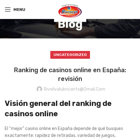
MENU
Blog
UNCATEGORIZED
Ranking de casinos online en España:
revisión
Rivoilvalubricants@gmail.com
Visión general del ranking de
casinos online
El “mejor” casino online en España depende de qué busques
exactamente: rapidez de retiradas, variedad de juegos,