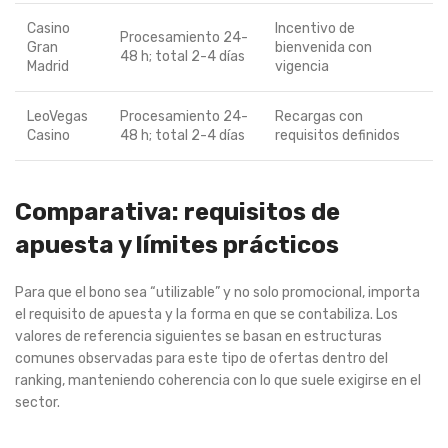
Casino
Incentivo de
Procesamiento 24-
Gran
bienvenida con
48 h; total 2-4 días
Madrid
vigencia
LeoVegas
Procesamiento 24-
Recargas con
Casino
48 h; total 2-4 días
requisitos definidos
Comparativa: requisitos de
apuesta y límites prácticos
Para que el bono sea “utilizable” y no solo promocional, importa
el requisito de apuesta y la forma en que se contabiliza. Los
valores de referencia siguientes se basan en estructuras
comunes observadas para este tipo de ofertas dentro del
ranking, manteniendo coherencia con lo que suele exigirse en el
sector.