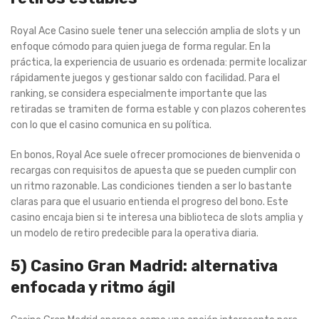
Royal Ace Casino suele tener una selección amplia de slots y un
enfoque cómodo para quien juega de forma regular. En la
práctica, la experiencia de usuario es ordenada: permite localizar
rápidamente juegos y gestionar saldo con facilidad. Para el
ranking, se considera especialmente importante que las
retiradas se tramiten de forma estable y con plazos coherentes
con lo que el casino comunica en su política.
En bonos, Royal Ace suele ofrecer promociones de bienvenida o
recargas con requisitos de apuesta que se pueden cumplir con
un ritmo razonable. Las condiciones tienden a ser lo bastante
claras para que el usuario entienda el progreso del bono. Este
casino encaja bien si te interesa una biblioteca de slots amplia y
un modelo de retiro predecible para la operativa diaria.
5) Casino Gran Madrid: alternativa
enfocada y ritmo ágil