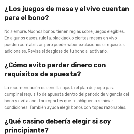
¿Los juegos de mesa y el vivo cuentan
para el bono?
No siempre. Muchos bonos tienen reglas sobre juegos elegibles.
En algunos casos, ruleta, blackjack o ciertas mesas en vivo
pueden contabilizar, pero puede haber exclusiones o requisitos
adicionales. Revisa el desglose de tu bono al activarlo.
¿Cómo evito perder dinero con
requisitos de apuesta?
La recomendación es sencilla: ajusta el plan de juego para
cumplir el requisito de apuesta dentro del periodo de vigencia del
bono y evita apostar importes que te obliguen a reiniciar
condiciones. También ayuda elegir bonos con topes razonables.
¿Qué casino debería elegir si soy
principiante?