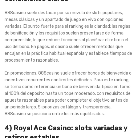
888casino suele destacar por su mezcla de slots populares,
mesas clásicas y un apartado de juego en vivo con opciones
variadas. El punto fuerte para el ranking es la claridad: las reglas
de bonificación y los requisitos suelen presentarse de forma
comprensible, lo que reduce fricciones al planificar el retiro o el
uso del bono. En pagos, el casino suele ofrecer métodos que
encajan en la práctica habitual española y establece tiempos de
procesamiento razonables.
En promociones, 888casino suele ofrecer bonos de bienvenida o
incentivos recurrentes con límites definidos. Para este ranking,
se toma como referencia un bono de bienvenida típico en torno
al 100% del depósito hasta un tope moderado, con requisitos de
apuesta razonables para poder completar el objetivo antes de
un periodo largo. Si priorizas catálogo y transparencia,
888casino se posiciona entre los más equilibrados.
4) Royal Ace Casino: slots variadas y
retiros estables