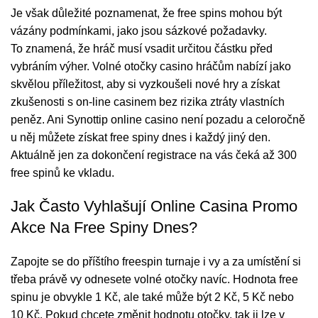
Je však důležité poznamenat, že free spins mohou být
vázány podmínkami, jako jsou sázkové požadavky.
To znamená, že hráč musí vsadit určitou částku před
vybráním výher. Volné otočky casino hráčům nabízí jako
skvělou příležitost, aby si vyzkoušeli nové hry a získat
zkušenosti s on-line casinem bez rizika ztráty vlastních
peněz. Ani Synottip online casino není pozadu a celoročně
u něj můžete získat free spiny dnes i každý jiný den.
Aktuálně jen za dokončení registrace na vás čeká až 300
free spinů ke vkladu.
Jak Často Vyhlašují Online Casina Promo
Akce Na Free Spiny Dnes?
Zapojte se do příštího freespin turnaje i vy a za umístění si
třeba právě vy odnesete volné otočky navíc. Hodnota free
spinu je obvykle 1 Kč, ale také může být 2 Kč, 5 Kč nebo
10 Kč. Pokud chcete změnit hodnotu otočky, tak ji lze v