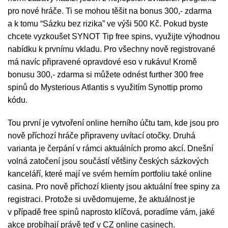
pro nové hráče. Ti se mohou těšit na bonus 300,- zdarma
a k tomu “Sázku bez rizika” ve výši 500 Kč. Pokud byste
chcete vyzkoušet SYNOT Tip free spins, využijte výhodnou
nabídku k prvnímu vkladu. Pro všechny nově registrované
má navíc připravené opravdové eso v rukávu! Kromě
bonusu 300,- zdarma si můžete odnést further 300 free
spinů do Mysterious Atlantis s využitím Synottip promo
kódu.
Tou první je vytvoření online herního účtu tam, kde jsou pro
nově příchozí hráče připraveny uvítací otočky. Druhá
varianta je čerpání v rámci aktuálních promo akcí. Dnešní
volná zatočení jsou součástí většiny českých sázkových
kanceláří, které mají ve svém herním portfoliu také online
casina. Pro nově příchozí klienty jsou aktuální free spiny za
registraci. Protože si uvědomujeme, že aktuálnost je
v případě free spinů naprosto klíčová, poradíme vám, jaké
akce probíhají právě teď v CZ online casinech.