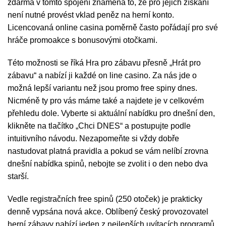
zdarma v tomto spojení znamená to, že pro jejich získání
není nutné provést vklad peněz na herní konto.
Licencovaná online casina poměrně často pořádají pro své
hráče promoakce s bonusovými otočkami.
Této možnosti se říká Hra pro zábavu přesně „Hrát pro
zábavu“ a nabízí ji každé on line casino. Za nás jde o
možná lepší variantu než jsou promo free spiny dnes.
Nicméně ty pro vás máme také a najdete je v celkovém
přehledu dole. Vyberte si aktuální nabídku pro dnešní den,
klikněte na tlačítko „Chci DNES“ a postupujte podle
intuitivního návodu. Nezapomeňte si vždy dobře
nastudovat platná pravidla a pokud se vám nelíbí zrovna
dnešní nabídka spinů, nebojte se zvolit i o den nebo dva
starší.
Vedle registračních free spinů (250 otoček) je prakticky
denně vypsána nová akce. Oblíbený český provozovatel
herní zábavy nabízí jeden z nejlepších uvítacích programů