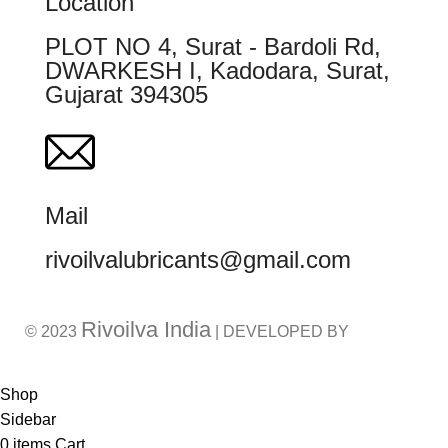
Location
PLOT NO 4, Surat - Bardoli Rd,
DWARKESH I, Kadodara, Surat,
Gujarat 394305
Mail
rivoilvalubricants@gmail.com
Rivoilva India
© 2023
| DEVELOPED BY
ADVANCE TECHNOLOGIES
Shop
Sidebar
0
items
Cart