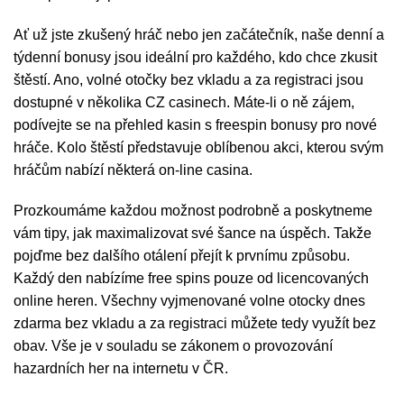
Ať už jste zkušený hráč nebo jen začátečník, naše denní a
týdenní bonusy jsou ideální pro každého, kdo chce zkusit
štěstí. Ano, volné otočky bez vkladu a za registraci jsou
dostupné v několika CZ casinech. Máte-li o ně zájem,
podívejte se na přehled kasin s freespin bonusy pro nové
hráče. Kolo štěstí představuje oblíbenou akci, kterou svým
hráčům nabízí některá on-line casina.
Prozkoumáme každou možnost podrobně a poskytneme
vám tipy, jak maximalizovat své šance na úspěch. Takže
pojďme bez dalšího otálení přejít k prvnímu způsobu.
Každý den nabízíme free spins pouze od licencovaných
online heren. Všechny vyjmenované volne otocky dnes
zdarma bez vkladu a za registraci můžete tedy využít bez
obav. Vše je v souladu se zákonem o provozování
hazardních her na internetu v ČR.