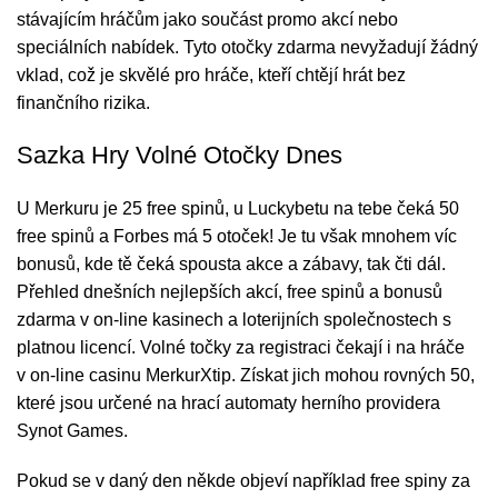
stávajícím hráčům jako součást promo akcí nebo
speciálních nabídek. Tyto otočky zdarma nevyžadují žádný
vklad, což je skvělé pro hráče, kteří chtějí hrát bez
finančního rizika.
Sazka Hry Volné Otočky Dnes
U Merkuru je 25 free spinů, u Luckybetu na tebe čeká 50
free spinů a Forbes má 5 otoček! Je tu však mnohem víc
bonusů, kde tě čeká spousta akce a zábavy, tak čti dál.
Přehled dnešních nejlepších akcí, free spinů a bonusů
zdarma v on-line kasinech a loterijních společnostech s
platnou licencí. Volné točky za registraci čekají i na hráče
v on-line casinu MerkurXtip. Získat jich mohou rovných 50,
které jsou určené na hrací automaty herního providera
Synot Games.
Pokud se v daný den někde objeví například free spiny za