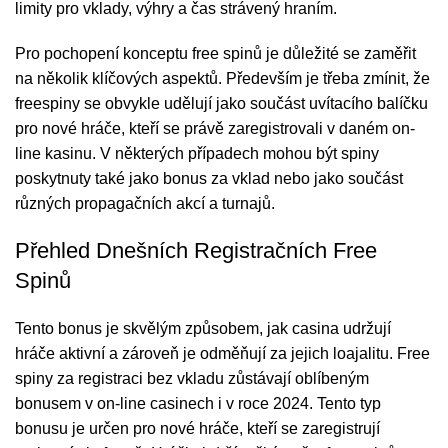
limity pro vklady, výhry a čas strávený hraním.
Pro pochopení konceptu free spinů je důležité se zaměřit
na několik klíčových aspektů. Především je třeba zmínit, že
freespiny se obvykle udělují jako součást uvítacího balíčku
pro nové hráče, kteří se právě zaregistrovali v daném on-
line kasinu. V některých případech mohou být spiny
poskytnuty také jako bonus za vklad nebo jako součást
různých propagačních akcí a turnajů.
Přehled Dnešních Registračních Free
Spinů
Tento bonus je skvělým způsobem, jak casina udržují
hráče aktivní a zároveň je odměňují za jejich loajalitu. Free
spiny za registraci bez vkladu zůstávají oblíbeným
bonusem v on-line casinech i v roce 2024. Tento typ
bonusu je určen pro nové hráče, kteří se zaregistrují