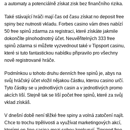
a automaty a potenciálně získat zisk bez finančního rizika.
Také stávající hráči mají čas od času získat no deposit free
spiny bez nutnosti vkladu. Forbes casino vám dnes nabízí
50 free spinů zdarma za registraci, které získáte jakmile
dokončíte plnohodnotný účet. Neuvěřitelných 333 free
spinů zdarma si můžete vyzvednout také v Tipsport casinu,
které si tuto fantastickou nabídku připravilo pro všechny
nově registrované hráče.
Podmínkou u tohoto druhu denních free spinů je, abys na
svůj hráčský účet vložil nějakou částku, kterou casino určí.
Tyto částky se u jednotlivých casin a v jednotlivých promo
akcích liší. Stejně tak se liší počet free spinů, které za svůj
vklad získáš.
V dnešní době není těžké free spiny a volná zatočení najít.
Chce to trochu trpělivosti a využívat marketingových akcí,
kterými on-line casina mezi sebou konkurují. Tipsport free