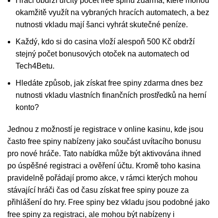
Hráči obdrží určitý počet free spinů zdarma, které mohou
okamžitě využít na vybraných hracích automatech, a bez
nutnosti vkladu mají šanci vyhrát skutečné peníze.
Každý, kdo si do casina vloží alespoň 500 Kč obdrží
stejný počet bonusových otoček na automatech od
Tech4Betu.
Hledáte způsob, jak získat free spiny zdarma dnes bez
nutnosti vkladu vlastních finančních prostředků na herní
konto?
Jednou z možností je registrace v online kasinu, kde jsou
často free spiny nabízeny jako součást uvítacího bonusu
pro nové hráče. Tato nabídka může být aktivována ihned
po úspěšné registraci a ověření účtu. Kromě toho kasina
pravidelně pořádají promo akce, v rámci kterých mohou
stávající hráči čas od času získat free spiny pouze za
přihlášení do hry. Free spiny bez vkladu jsou podobné jako
free spiny za registraci, ale mohou být nabízeny i