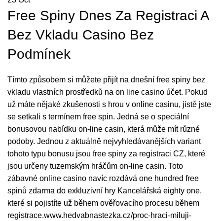
Free Spiny Dnes Za Registraci A
Bez Vkladu Casino Bez
Podmínek
Tímto způsobem si můžete přijít na dnešní free spiny bez
vkladu vlastních prostředků na on line casino účet. Pokud
už máte nějaké zkušenosti s hrou v online casinu, jistě jste
se setkali s termínem free spin. Jedná se o speciální
bonusovou nabídku on-line casin, která může mít různé
podoby. Jednou z aktuálně nejvyhledávanějších variant
tohoto typu bonusu jsou free spiny za registraci CZ, které
jsou určeny tuzemským hráčům on-line casin. Toto
zábavné online casino navíc rozdává one hundred free
spinů zdarma do exkluzivní hry Kancelářská eighty one,
které si pojistíte už během ověřovacího procesu během
registrace.
www.hedvabnastezka.cz/proc-hraci-miluji-