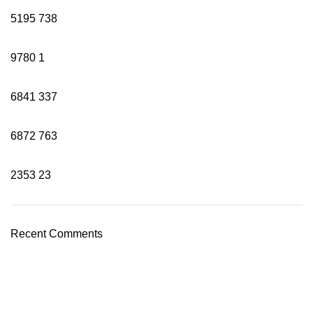
5195
738
9780
1
6841
337
6872
763
2353
23
Recent Comments