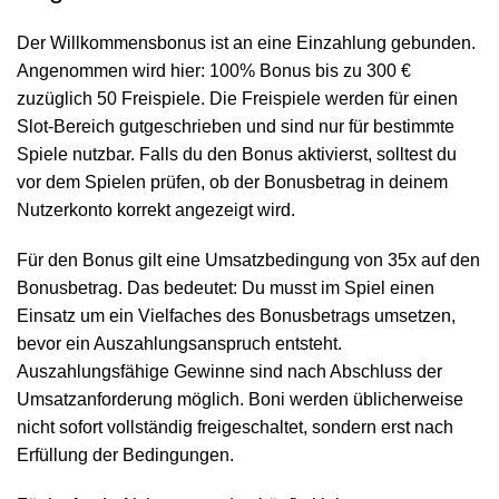
Der Willkommensbonus ist an eine Einzahlung gebunden.
Angenommen wird hier: 100% Bonus bis zu 300 €
zuzüglich 50 Freispiele. Die Freispiele werden für einen
Slot-Bereich gutgeschrieben und sind nur für bestimmte
Spiele nutzbar. Falls du den Bonus aktivierst, solltest du
vor dem Spielen prüfen, ob der Bonusbetrag in deinem
Nutzerkonto korrekt angezeigt wird.
Für den Bonus gilt eine Umsatzbedingung von 35x auf den
Bonusbetrag. Das bedeutet: Du musst im Spiel einen
Einsatz um ein Vielfaches des Bonusbetrags umsetzen,
bevor ein Auszahlungsanspruch entsteht.
Auszahlungsfähige Gewinne sind nach Abschluss der
Umsatzanforderung möglich. Boni werden üblicherweise
nicht sofort vollständig freigeschaltet, sondern erst nach
Erfüllung der Bedingungen.