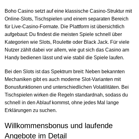
Boho Casino setzt auf eine klassische Casino-Struktur mit
Online-Slots, Tischspielen und einem separaten Bereich
für Live-Casino-Formate. Die Plattform ist übersichtlich
aufgebaut: Du findest die meisten Spiele schnell über
Kategorien wie Slots, Roulette oder Black Jack. Für viele
Nutzer zählt dabei vor allem, wie gut sich das Casino am
Handy bedienen lässt und wie stabil die Spiele laufen.
Bei den Slots ist das Spektrum breit: Neben bekannten
Mechaniken gibt es auch moderne Slot-Varianten mit
Bonusfunktionen und unterschiedlichen Volatilitäten. Bei
Tischspielen wirken die Regeln standardnah, sodass du
schnell in den Ablauf kommst, ohne jedes Mal lange
Erklärungen zu suchen.
Willkommensbonus und laufende
Angebote im Detail