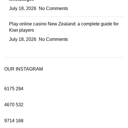
July 18, 2026
No Comments
Play online casino New Zealand: a complete guide for
Kiwi players
July 18, 2026
No Comments
OUR INSTAGRAM
6175
294
4670
532
9714
168