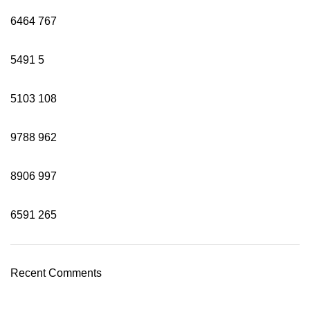
6464
767
5491
5
5103
108
9788
962
8906
997
6591
265
Recent Comments