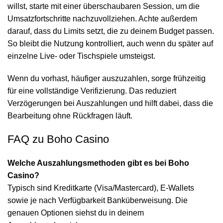
willst, starte mit einer überschaubaren Session, um die
Umsatzfortschritte nachzuvollziehen. Achte außerdem
darauf, dass du Limits setzt, die zu deinem Budget passen.
So bleibt die Nutzung kontrolliert, auch wenn du später auf
einzelne Live- oder Tischspiele umsteigst.
Wenn du vorhast, häufiger auszuzahlen, sorge frühzeitig
für eine vollständige Verifizierung. Das reduziert
Verzögerungen bei Auszahlungen und hilft dabei, dass die
Bearbeitung ohne Rückfragen läuft.
FAQ zu Boho Casino
Welche Auszahlungsmethoden gibt es bei Boho
Casino?
Typisch sind Kreditkarte (Visa/Mastercard), E-Wallets
sowie je nach Verfügbarkeit Banküberweisung. Die
genauen Optionen siehst du in deinem