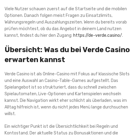
Viele Nutzer schauen zuerst auf die Startseite und die mobilen
Optionen. Danach folgen meist Fragen zu Einsatzlimits,
Währungsregeln und Auszahlungszeiten. Wenn du bereits vorab
prüfen möchtest, ob du das Angebot in deinem Land nutzen
kannst, findest du hier den Zugang:
https://de-verde.casino/
.
Übersicht: Was du bei Verde Casino
erwarten kannst
Verde Casino ist als Online-Casino mit Fokus auf klassische Slots
und eine Auswahl an Casino-Table-Games aufgestellt. Das
Spielangebot ist so strukturiert, dass du schnell zwischen
Spielautomaten, Live-Optionen und Kartenspielen wechseln
kannst. Die Navigation wirkt eher schlicht als überladen, was im
Alltag hilfreich ist, wenn du nicht jedes Menü lange durchsuchen
willst.
Ein wichtiger Punkt ist die Übersichtlichkeit bei Regeln und
Kontostand. Der aktuelle Status zu Bonusaktionen und die