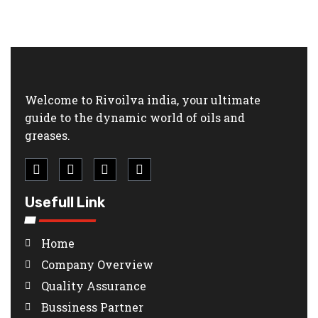
Welcome to Rivoilva india, your ultimate
guide to the dynamic world of oils and
greases.
Usefull Link
Home
Company Overview
Quality Assurance
Bussiness Partner