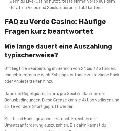
Wenn du Live-Casino nutzt, teste einmal vorab auf dem
Gerät, ob Video und Spielsteuerung stabil laufen.
FAQ zu Verde Casino: Häufige
Fragen kurz beantwortet
Wie lange dauert eine Auszahlung
typischerweise?
Oft liegt die Bearbeitung im Bereich von 24 bis 72 Stunden,
danach kommen je nach Zahlungsmethode zusätzliche Bank-
oder Anbieterzeiten hinzu.
Ja, in der Regel gibt es Limits pro Spiel im Rahmen der
Bonusbedingungen. Diese Grenze kann je Aktion variieren und
sollte vor dem Start geprüft werden.
Meist sind Bonusgewinne erst nach Erreichen der
Umsatzanforderung auszuzahlen. Bis dahin kannst du