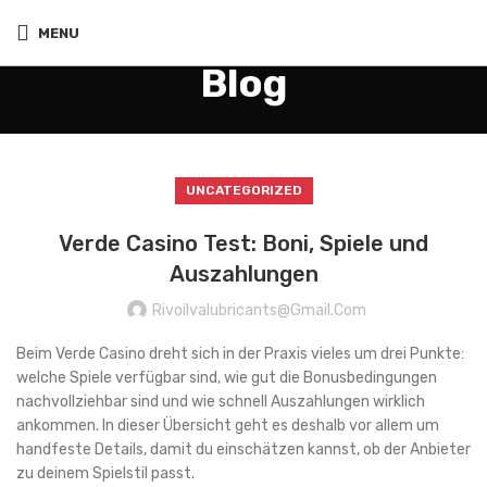
MENU
Blog
UNCATEGORIZED
Verde Casino Test: Boni, Spiele und
Auszahlungen
Rivoilvalubricants@gmail.com
Beim Verde Casino dreht sich in der Praxis vieles um drei Punkte:
welche Spiele verfügbar sind, wie gut die Bonusbedingungen
nachvollziehbar sind und wie schnell Auszahlungen wirklich
ankommen. In dieser Übersicht geht es deshalb vor allem um
handfeste Details, damit du einschätzen kannst, ob der Anbieter
zu deinem Spielstil passt.