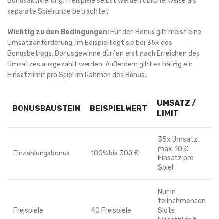
Bonusaktivierung; Freispiele selbst werden üblicherweise als
separate Spielrunde betrachtet.
Wichtig zu den Bedingungen:
Für den Bonus gilt meist eine
Umsatzanforderung. Im Beispiel liegt sie bei 35x des
Bonusbetrags. Bonusgewinne dürfen erst nach Erreichen des
Umsatzes ausgezahlt werden. Außerdem gibt es häufig ein
Einsatzlimit pro Spiel im Rahmen des Bonus.
UMSATZ /
BONUSBAUSTEIN
BEISPIELWERT
LIMIT
35x Umsatz,
max. 10 €
Einzahlungsbonus
100% bis 300 €
Einsatz pro
Spiel
Nur in
teilnehmenden
Freispiele
40 Freispiele
Slots,